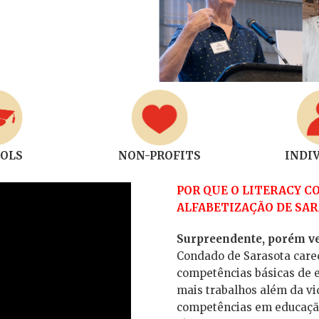
OLS
NON-PROFITS
INDI
POR QUE O LITERACY C
ALFABETIZAÇÃO DE SAR
Surpreendente, porém ve
Condado de Sarasota care
competências básicas de 
mais trabalhos além da vi
competências em educação