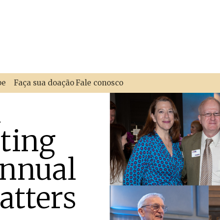
pe
Faça sua doação
Fale conosco
u
ting
Annual
atters