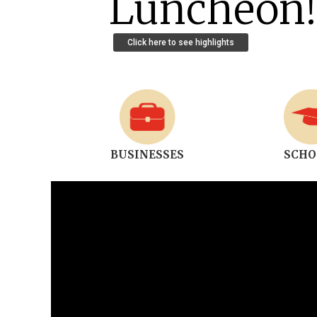
Luncheon!
Click here to see highlights
BUSINESSES
SCHO