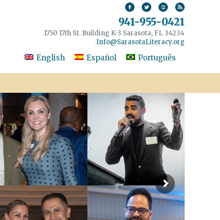
941-955-0421
1750 17th St. Building K-3 Sarasota, FL 34234
Info@SarasotaLiteracy.org
English
Español
Português